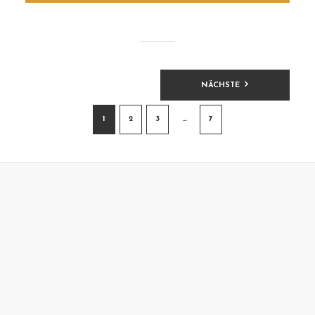
BEITRAGSNAVIGATION
NÄCHSTE
1
2
3
…
7