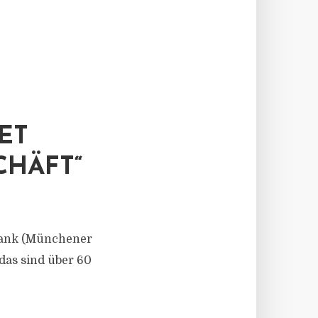
ET
CHÄFT“
bank (Münchener
das sind über 60