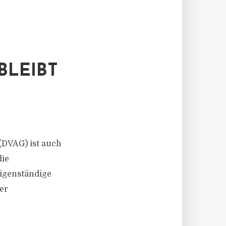
LEIBT
(DVAG) ist auch
die
eigenständige
er