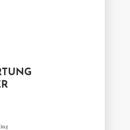
RTUNG
ER
ting