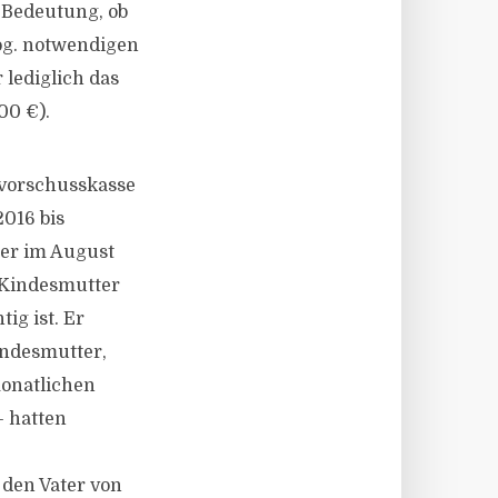
n Bedeutung, ob
sog. notwendigen
 lediglich das
00 €).
svorschusskasse
016 bis
der im August
 Kindesmutter
ig ist. Er
indesmutter,
monatlichen
– hatten
 den Vater von