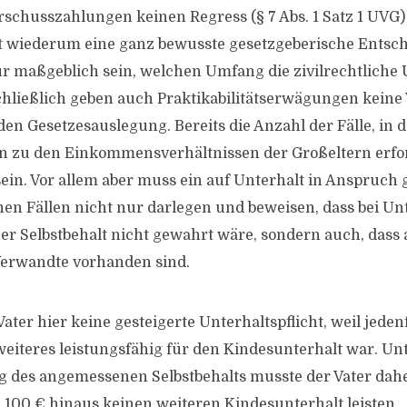
rschusszahlungen keinen Regress (§ 7 Abs. 1 Satz 1 UVG)
t wiederum eine ganz bewusste gesetzgeberische Entsc
ür maßgeblich sein, welchen Umfang die zivilrechtliche 
Schließlich geben auch Praktikabilitätserwägungen keine
en Gesetzesauslegung. Bereits die Anzahl der Fälle, in 
 zu den Einkommensverhältnissen der Großeltern erfor
sein. Vor allem aber muss ein auf Unterhalt in Anspru
lchen Fällen nicht nur darlegen und beweisen, dass bei U
r Selbstbehalt nicht gewahrt wäre, sondern auch, dass
Verwandte vorhanden sind.
ater hier keine gesteigerte Unterhaltspflicht, weil jedenf
eiteres leistungsfähig für den Kindesunterhalt war. Un
 des angemessenen Selbstbehalts musste der Vater dahe
n 100 € hinaus keinen weiteren Kindesunterhalt leisten.