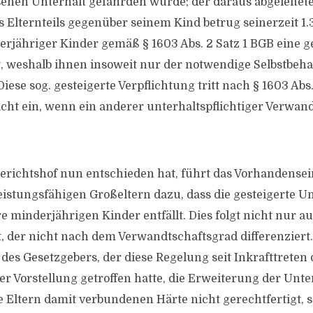
enen Unterhalt gefährden würde; der daraus abgeleite
s Elternteils gegenüber seinem Kind betrug seinerzeit 1.
derjähriger Kinder gemäß § 1603 Abs. 2 Satz 1 BGB eine g
t, weshalb ihnen insoweit nur der notwendige Selbstbehal
Diese sog. gesteigerte Verpflichtung tritt nach § 1603 Abs.
icht ein, wenn ein anderer unterhaltspflichtiger Verwa
richtshof nun entschieden hat, führt das Vorhandensei
eistungsfähigen Großeltern dazu, dass die gesteigerte Un
re minderjährigen Kinder entfällt. Dies folgt nicht nur a
, der nicht nach dem Verwandtschaftsgrad differenziert.
des Gesetzgebers, der diese Regelung seit Inkrafttreten
r Vorstellung getroffen hatte, die Erweiterung der Unter
e Eltern damit verbundenen Härte nicht gerechtfertigt, 