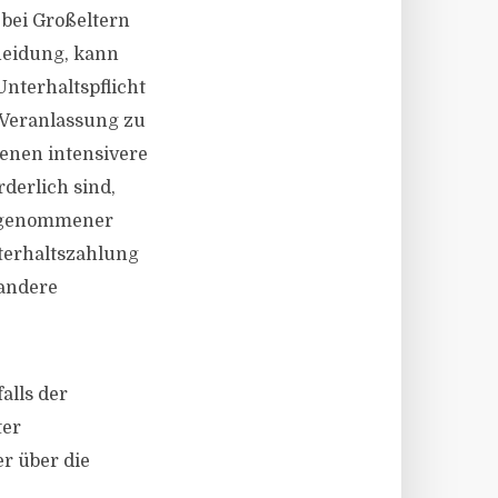
 bei Großeltern
heidung, kann
Unterhaltspflicht
 Veranlassung zu
denen intensivere
derlich sind,
ch genommener
nterhaltszahlung
 andere
alls der
ter
r über die