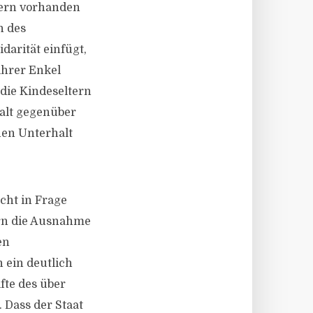
tern vorhanden
n des
arität einfügt,
ihrer Enkel
die Kindeseltern
halt gegenüber
nen Unterhalt
cht in Frage
tern die Ausnahme
en
 ein deutlich
fte des über
 Dass der Staat