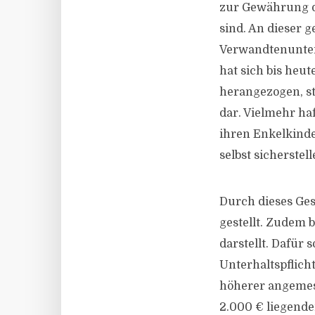
zur Gewährung d
sind. An dieser g
Verwandtenunterh
hat sich bis heu
herangezogen, st
dar. Vielmehr ha
ihren Enkelkind
selbst sicherstell
Durch dieses Ges
gestellt. Zudem 
darstellt. Dafür 
Unterhaltspflich
höherer angemess
2.000 € liegende