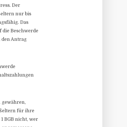
ress. Der
eltern nur bis
gsfähig. Das
f die Beschwerde
d den Antrag
chwerde
rhaltszahlungen
u gewähren,
ßeltern für ihre
. 1 BGB nicht, wer