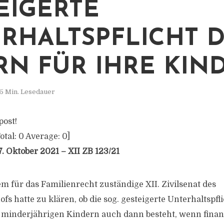
IGERTE U
HALTSPFLICHT DE
N FÜR IHRE KIND
5 Min. Lesedauer
post!
otal:
0
Average:
0
]
. Oktober 2021 – XII ZB 123/21
m für das Familienrecht zuständige XII. Zivilsenat des
s hatte zu klären, ob die sog. gesteigerte Unterhaltspfli
minderjährigen Kindern auch dann besteht, wenn finanz