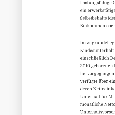
leistungsfähige 
ein erwerbstätig
Selbstbehalts (d
Einkommen oberha
Im zugrundeliege
Kindesunterhalt
einschließlich D
2010 geborenen M
hervorgegangen is
verfügte über ei
deren Nettoeinko
Unterhalt für M. 
monatliche Netto
Unterhaltsvorsch