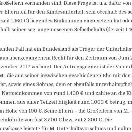
Großeltern vorhanden sind. Diese Frage ist u.a. dafür vo
er Elternteil für den Kindesunterhalt sein oberhalb des 
erzeit 1.160 €) liegendes Einkommen einzusetzen hat oder
lb seines sog. angemessenen Selbstbehalts (derzeit 1.4
nden Fall hat ein Bundesland als Träger der Unterhalt
 aus übergegangenem Recht für den Zeitraum von Juni 2
ezember 2017 verlangt. Der Antragsgegner ist der Vater 
., die aus seiner inzwischen geschiedenen Ehe mit der
t, sowie eines Sohnes, dem er ebenfalls unterhaltspflicht
n Nettoeinkommen von rund 1.400 € und zahlte an die K
mmen aus einer Teilzeittätigkeit rund 1.000 € betrug, 
in Höhe von 100 €. Seine Eltern – die Großeltern von M. 
einkünfte von fast 3.500 € bzw. gut 2.200 €. Die
usskasse leistete für M. Unterhaltsvorschuss und nahm