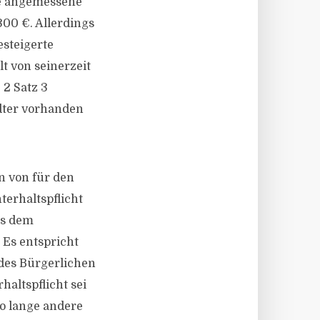
te angemessene
300 €. Allerdings
esteigerte
t von seinerzeit
 2 Satz 3
ndter vorhanden
n von für den
terhaltspflicht
us dem
 Es entspricht
 des Bürgerlichen
haltspflicht sei
so lange andere