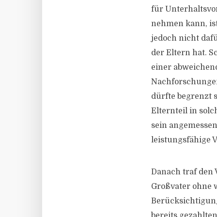
für Unterhaltsvo
nehmen kann, is
jedoch nicht daf
der Eltern hat. 
einer abweichend
Nachforschungen
dürfte begrenzt 
Elternteil in so
sein angemessene
leistungsfähige 
Danach traf den V
Großvater ohne w
Berücksichtigung
bereits gezahlte