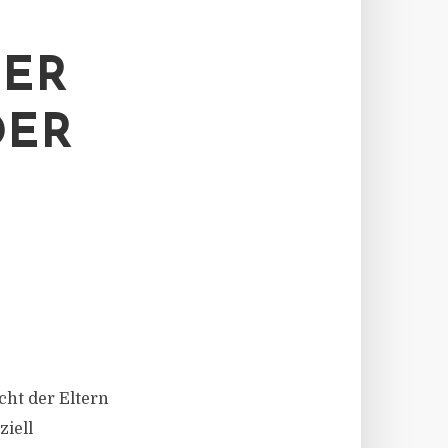
R E
ER
cht der Eltern
iell