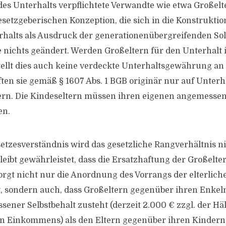
es Unterhalts verpflichtete Verwandte wie etwa Großel
esetzgeberischen Konzeption, die sich in die Konstruktio
alts als Ausdruck der generationenübergreifenden Solid
te nichts geändert. Werden Großeltern für den Unterhalt 
ellt dies auch keine verdeckte Unterhaltsgewährung an 
ften sie gemäß § 1607 Abs. 1 BGB originär nur auf Unter
ern. Die Kindeseltern müssen ihren eigenen angemesse
en.
etzesverständnis wird das gesetzliche Rangverhältnis ni
bleibt gewährleistet, dass die Ersatzhaftung der Großel
sorgt nicht nur die Anordnung des Vorrangs der elterlich
t, sondern auch, dass Großeltern gegenüber ihren Enkeln
ener Selbstbehalt zusteht (derzeit 2.000 € zzgl. der Häl
n Einkommens) als den Eltern gegenüber ihren Kindern.