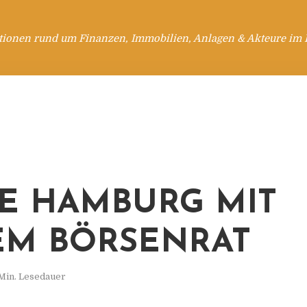
tionen rund um Finanzen, Immobilien, Anlagen & Akteure im 
E HAMBURG MIT
M BÖRSENRAT
 Min. Lesedauer