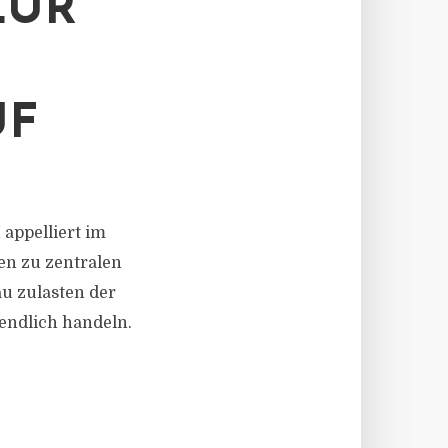
ZUR
UF
 appelliert im
en zu zentralen
au zulasten der
 endlich handeln.