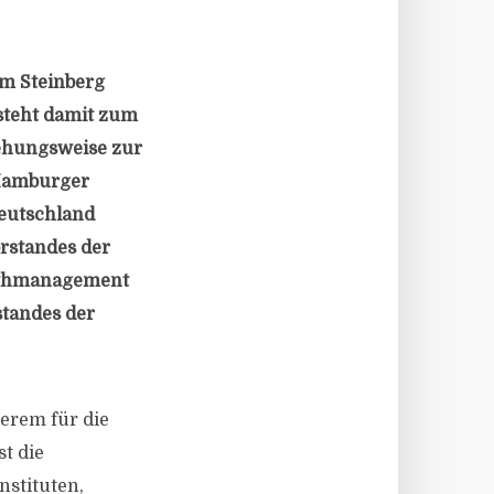
lm Steinberg
 steht damit zum
iehungsweise zur
 Hamburger
Deutschland
orstandes der
althmanagement
standes der
derem für die
t die
nstituten,