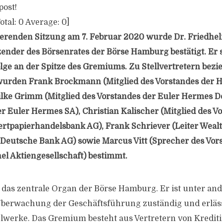
post!
otal:
0
Average:
0
]
ierenden Sitzung am 7. Februar 2020 wurde Dr. Friedhe
tzender des Börsenrates der Börse Hamburg bestätigt. Er
olge an der Spitze des Gremiums. Zu Stellvertretern bez
n wurden Frank Brockmann (Mitglied des Vorstandes der
ilke Grimm (Mitglied des Vorstandes der Euler Hermes 
r Euler Hermes SA), Christian Kalischer (Mitglied des V
ertpapierhandelsbank AG), Frank Schriever (Leiter We
Deutsche Bank AG) sowie Marcus Vitt (Sprecher des Vor
l Aktiengesellschaft) bestimmt.
t das zentrale Organ der Börse Hamburg. Er ist unter an
Überwachung der Geschäftsführung zuständig und erläss
lwerke. Das Gremium besteht aus Vertretern von Krediti