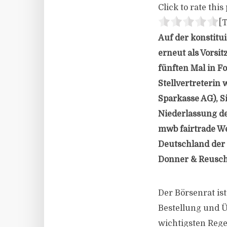
Click to rate this 
[T
Auf der konstitu
erneut als Vorsi
fünften Mal in F
Stellvertreteri
Sparkasse AG), S
Niederlassung de
mwb fairtrade W
Deutschland der 
Donner & Reusche
Der Börsenrat is
Bestellung und 
wichtigsten Rege