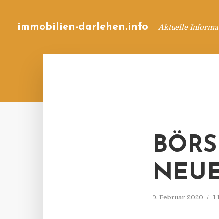
immobilien-darlehen.info
Aktuelle Informa
BÖRS
NEUE
9. Februar 2020
1