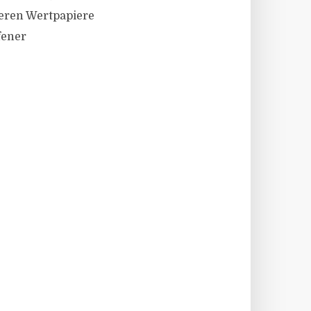
eren Wertpapiere
fener