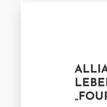
ALLI
LEBE
„FOU