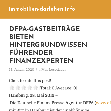
immobilien-darlehen.info
DFPA-GASTBEITRÄGE
BIETEN
HINTERGRUNDWISSEN
FÜHRENDER
FINANZEXPERTEN
19. Januar 2020
4 Min. Lesedauer
Click to rate this post!
[Total:
0
Average:
0
]
Hamburg, 28. Mai 2019 –
Die
D
eutsche
F
inanz
P
resse
A
gentur
DFPA
(
www.df
mit Sitz in Hamburg ist der unabhängige