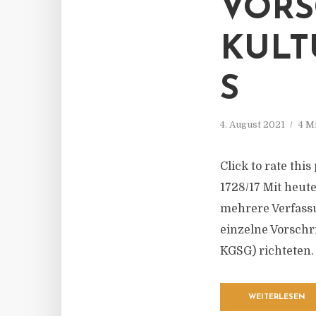
VORS
KULT
S
4. August 2021
4 M
Click to rate this
1728/17 Mit heut
mehrere Verfass
einzelne Vorschr
KGSG) richteten.
WEITERLESEN