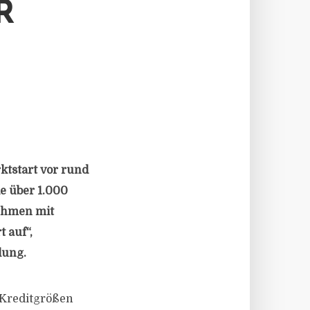
R
ktstart vor rund
le über 1.000
nehmen mit
 auf“,
lung.
 Kreditgrößen