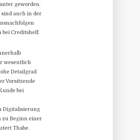
vanter geworden.
 sind auch in der
ensnachfolgen
bei Creditshelf.
innerhalb
r wesentlich
hohe Detailgrad
er Vorsitzende
 Kunde bei
 Digitalisierung
m zu Beginn einer
utert Thabe.