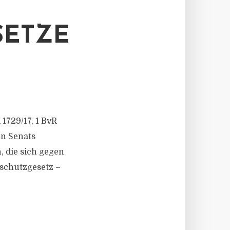
SETZE
R 1729/17, 1 BvR
en Senats
 die sich gegen
tschutzgesetz –