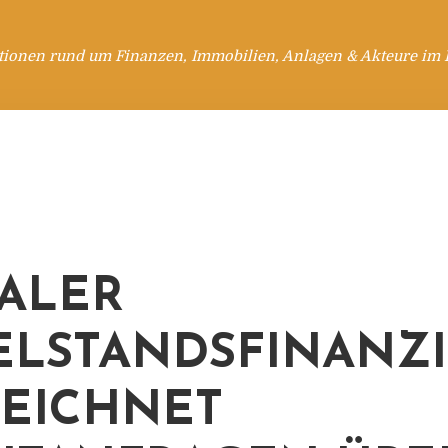
tionen rund um Finanzen, Immobilien, Anlagen & Akteure im 
TALER
ELSTANDSFINANZ
EICHNET