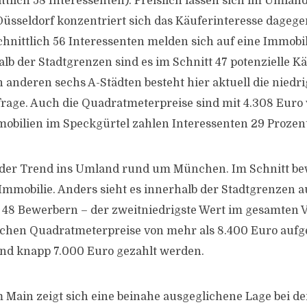
ttlich 58 Interessenten). Preislich lassen sich im Umlan
Düsseldorf konzentriert sich das Käuferinteresse dagege
nittlich 56 Interessenten melden sich auf eine Immobi
lb der Stadtgrenzen sind es im Schnitt 47 potenzielle Kä
 anderen sechs A-Städten besteht hier aktuell die niedri
age. Auch die Quadratmeterpreise sind mit 4.308 Euro 
obilien im Speckgürtel zahlen Interessenten 29 Prozen
t der Trend ins Umland rund um München. Im Schnitt be
 Immobilie. Anders sieht es innerhalb der Stadtgrenzen a
 48 Bewerbern – der zweitniedrigste Wert im gesamten V
hen Quadratmeterpreise von mehr als 8.400 Euro aufg
d knapp 7.000 Euro gezahlt werden.
 Main zeigt sich eine beinahe ausgeglichene Lage bei d