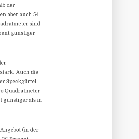
lb der
en aber auch 54
uadratmeter sind
zent günstiger
der
stark. Auch die
der Speckgürtel
pro Quadratmeter
 günstiger als in
 Angebot (in der