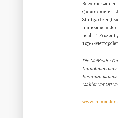
Bewerberzahlen z
Quadratmeter ist
Stuttgart zeigt s
Immobilie in de
noch 14 Prozent 
Top-7-Metropole
Die McMakler Gmb
Immobiliendienstl
Kommunikationste
Makler vor Ort ve
www.mcmakler.