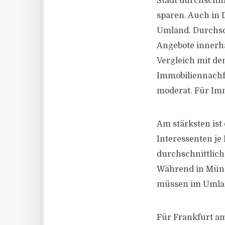
Stadt durchschni
sparen. Auch in 
Umland. Durchsch
Angebote innerha
Vergleich mit den
Immobiliennachfr
moderat. Für Imm
Am stärksten is
Interessenten je
durchschnittlich
Während in Münc
müssen im Umlan
Für Frankfurt am