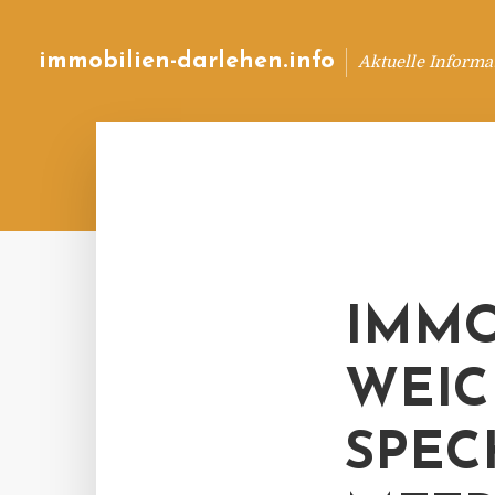
immobilien-darlehen.info
Aktuelle Informa
IMMO
WEIC
SPEC