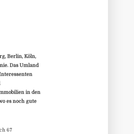
, Berlin, Köln,
 nie. Das Umland
 Interessenten
d
mmobilien in den
wo es noch gute
ch 67