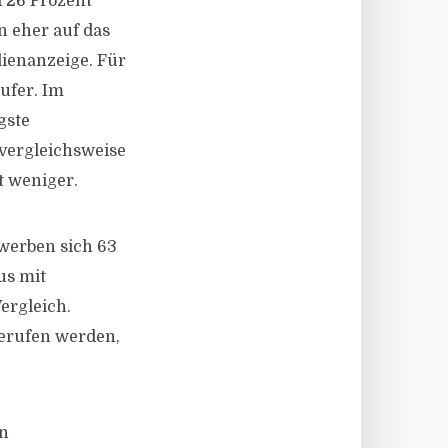
d 26 Prozent
n eher auf das
lienanzeige. Für
ufer. Im
gste
vergleichsweise
t weniger.
werben sich 63
us mit
ergleich.
erufen werden,
en