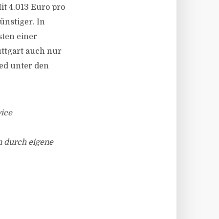
it 4.013 Euro pro
ünstiger. In
sten einer
ttgart auch nur
ied unter den
vice
n durch eigene