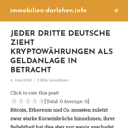
immobilien-darlehen.info
JEDER DRITTE DEUTSCHE
ZIEHT
KRYPTOWÄHRUNGEN ALS
GELDANLAGE IN
BETRACHT
4. Juni 2018
2 Min. Lesedauer
Click to rate this post!
[Total:
0
Average:
0
]
Bitcoin, Ethereum und Co. mussten zuletzt
zwar starke Kurseinbrüche hinnehmen, ihrer
Beliebtheit hat dies aber nur wenig geschadet.