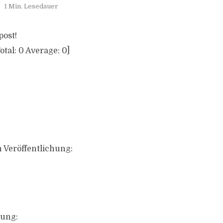
1 Min. Lesedauer
post!
otal:
0
Average:
0
]
 Veröffentlichung:
ung: