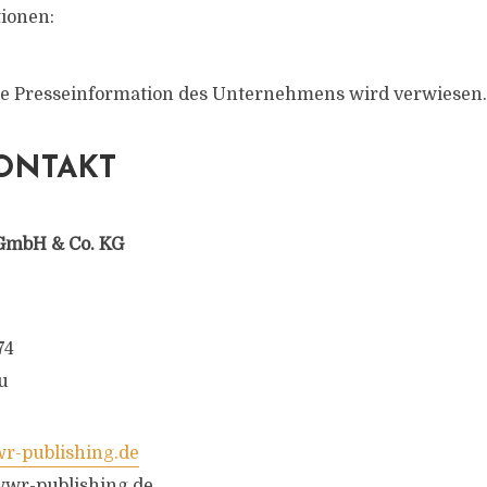
ionen:
te Presseinformation des Unternehmens wird verwiesen.
ONTAKT
GmbH & Co. KG
74
u
-publishing.de
wr-publishing.de