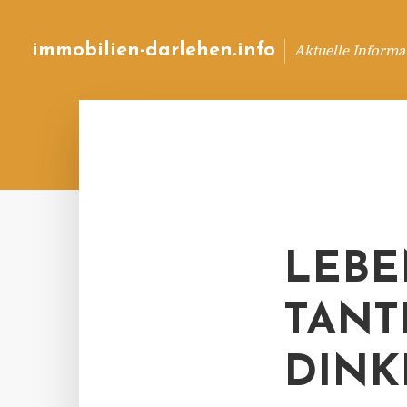
immobilien-darlehen.info
Aktuelle Informa
LEBE
TANT
DINK