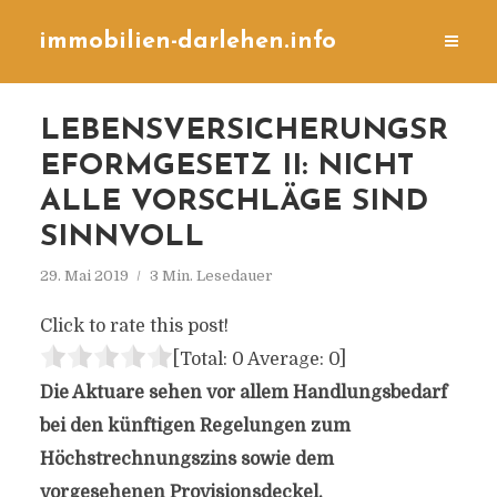
immobilien-darlehen.info
LEBENSVERSICHERUNGSR
EFORMGESETZ II: NICHT
ALLE VORSCHLÄGE SIND
SINNVOLL
29. Mai 2019
3 Min. Lesedauer
Click to rate this post!
[Total:
0
Average:
0
]
Die Aktuare sehen vor allem Handlungsbedarf
bei den künftigen Regelungen zum
Höchstrechnungszins sowie dem
vorgesehenen Provisionsdeckel.