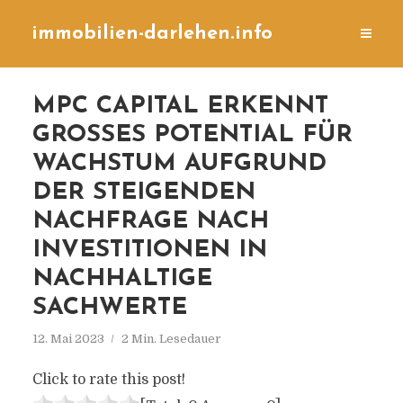
immobilien-darlehen.info
MPC CAPITAL ERKENNT
GROSSES POTENTIAL FÜR W
ACHSTUM AUFGRUND D
ER STEIGENDEN N
ACHFRAGE NACH I
NVESTITIONEN IN N
ACHHALTIGE S
ACHWERTE
12. Mai 2023
2 Min. Lesedauer
Click to rate this post!