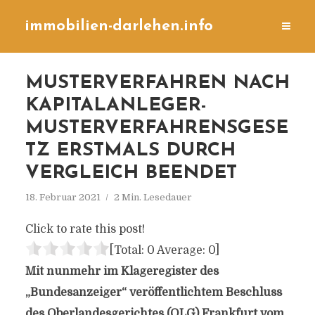
immobilien-darlehen.info
MUSTERVERFAHREN NACH
KAPITALANLEGER-
MUSTERVERFAHRENSGESE
TZ ERSTMALS DURCH
VERGLEICH BEENDET
18. Februar 2021
2 Min. Lesedauer
Click to rate this post!
[Total:
0
Average:
0
]
Mit nunmehr im Klageregister des
„Bundesanzeiger“ veröffentlichtem Beschluss
des Oberlandesgerichtes (OLG) Frankfurt vom