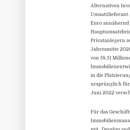
Alternativen Inv
Umsatzlieferant.
Euro annähernd a
Hauptumsatzbrin
Privatanlegern a
Jahresmitte 2020
von 58,51 Million
Immobilienentwic
in die Platzieru
ursprünglich für
Juni 2022 versc
Für das Geschäft
Immobilienmanage
mit „Develop and 