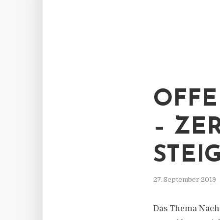
OFFE
– ZE
STEI
27. September 2019
Das Thema Nachha