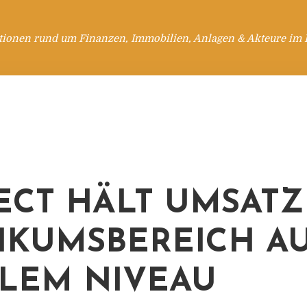
tionen rund um Finanzen, Immobilien, Anlagen & Akteure im 
ECT HÄLT UMSATZ
IKUMSBEREICH A
ILEM NIVEAU