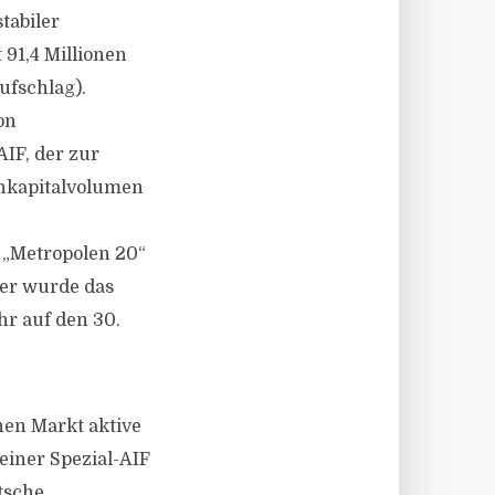
tabiler
 91,4 Millionen
ufschlag).
on
IF, der zur
enkapitalvolumen
 „Metropolen 20“
ber wurde das
hr auf den 30.
hen Markt aktive
einer Spezial-AIF
utsche