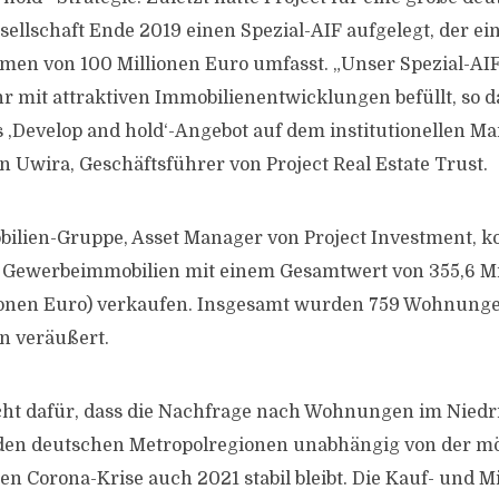
ellschaft Ende 2019 einen Spezial-AIF aufgelegt, der ei
men von 100 Millionen Euro umfasst. „Unser Spezial-AI
 mit attraktiven Immobilienentwicklungen befüllt, so d
s ,Develop and hold‘-Angebot auf dem institutionellen Ma
n Uwira, Geschäftsführer von Project Real Estate Trust.
bilien-Gruppe, Asset Manager von Project Investment, k
Gewerbeimmobilien mit einem Gesamtwert von 355,6 Mi
llionen Euro) verkaufen. Insgesamt wurden 759 Wohnung
n veräußert.
icht dafür, dass die Nachfrage nach Wohnungen im Nied
 den deutschen Metropolregionen unabhängig von der m
en Corona-Krise auch 2021 stabil bleibt. Die Kauf- und M