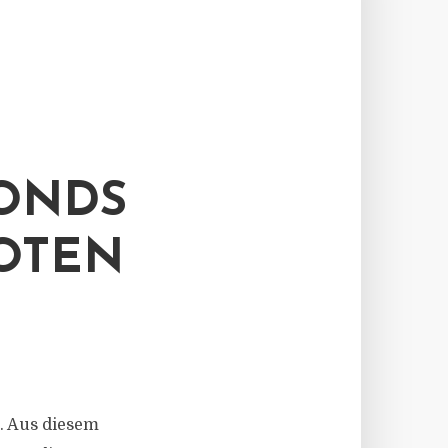
ONDS
UOTEN
e. Aus diesem