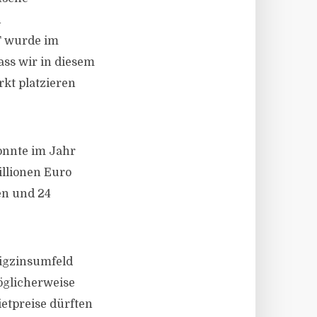
n
F wurde im
ass wir in diesem
rkt platzieren
onnte im Jahr
llionen Euro
en und 24
rigzinsumfeld
öglicherweise
ietpreise dürften