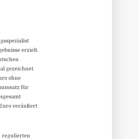
gsspezialist
ebnisse erzielt.
utschen
al gezeichnet.
Euro ohne
fsumsatz für
nsgesamt
 Euro veräußert
 regulierten