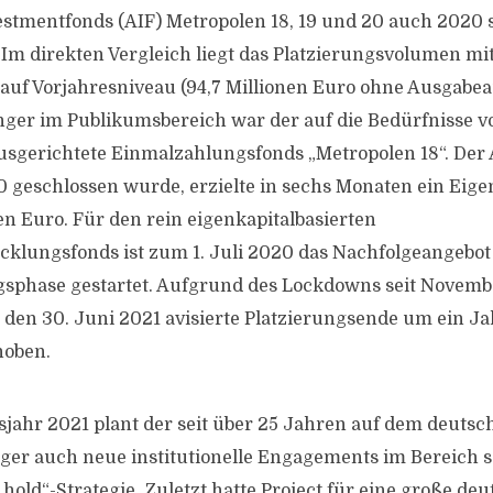
estmentfonds (AIF) Metropolen 18, 19 und 20 auch 2020 s
 Im direkten Vergleich liegt das Platzierungsvolumen mit
uf Vorjahresniveau (94,7 Millionen Euro ohne Ausgabea
ger im Publikumsbereich war der auf die Bedürfnisse v
usgerichtete Einmalzahlungsfonds „Metropolen 18“. Der A
 geschlossen wurde, erzielte in sechs Monaten ein Eig
en Euro. Für den rein eigenkapitalbasierten
klungsfonds ist zum 1. Juli 2020 das Nachfolgeangebot
ngsphase gestartet. Aufgrund des Lockdowns seit Novem
 den 30. Juni 2021 avisierte Platzierungsende um ein Ja
hoben.
sjahr 2021 plant der seit über 25 Jahren auf dem deutsc
r auch neue institutionelle Engagements im Bereich s
hold“-Strategie. Zuletzt hatte Project für eine große de