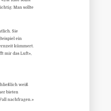
«Die Rate sollte
chtig: Man sollte
lich. Sie
eispiel ein
ternzeit kümmert.
t mir das Luft»,
hließlich weiß
er bieten
 Fall nachfragen.»