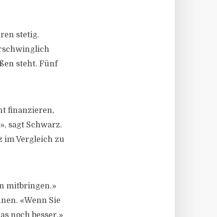
ren stetig.
erschwinglich
ßen steht. Fünf
t finanzieren,
», sagt Schwarz.
z im Vergleich zu
on mitbringen.»
nnen. «Wenn Sie
das noch besser.»