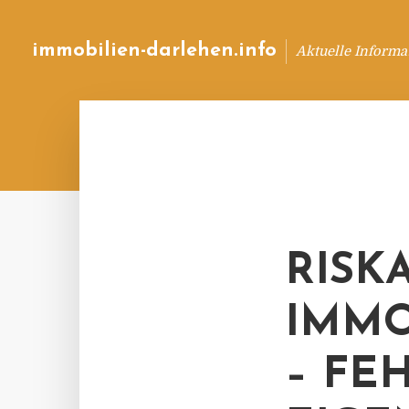
immobilien-darlehen.info
Aktuelle Informa
RISK
IMMO
– FE