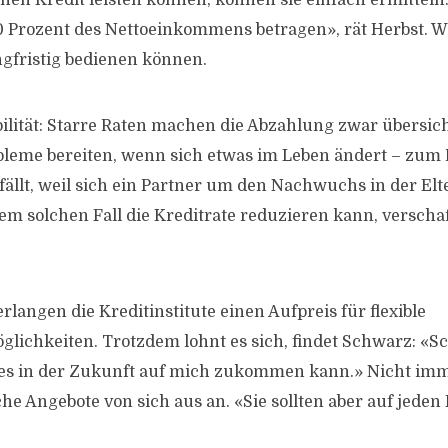
nen Kredit leisten können, können sie einfach ermitteln: 
0 Prozent des Nettoeinkommens betragen», rät Herbst. Wi
ngfristig bedienen können.
ilität: Starre Raten machen die Abzahlung zwar übersicht
leme bereiten, wenn sich etwas im Leben ändert – zum B
lt, weil sich ein Partner um den Nachwuchs in der El
m solchen Fall die Kreditrate reduzieren kann, verschaff
rlangen die Kreditinstitute einen Aufpreis für flexible
ichkeiten. Trotzdem lohnt es sich, findet Schwarz: «Sc
lles in der Zukunft auf mich zukommen kann.» Nicht imm
che Angebote von sich aus an. «Sie sollten aber auf jeden