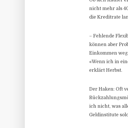
Ob sich Käufer ei
nicht mehr als 4
die Kreditrate la
– Fehlende Flexib
können aber Prob
Einkommen wegfäl
«Wenn ich in eine
erklärt Herbst.
Der Haken: Oft ve
Rückzahlungsmögl
ich nicht, was a
Geldinstitute sol