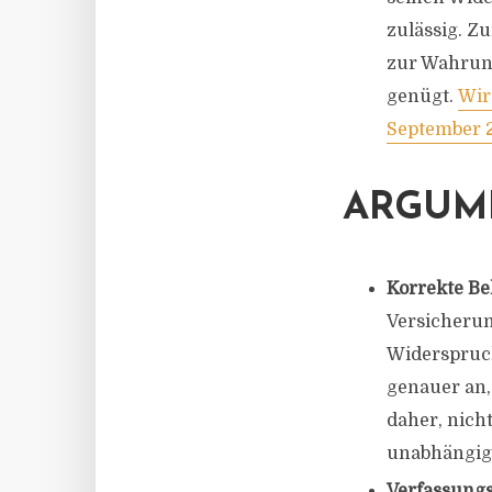
zulässig. Z
zur Wahrung
genügt.
Wir
September 2
ARGUM
Korrekte B
Versicherun
Widerspruch
genauer an,
daher, nich
unabhängig
Verfassung