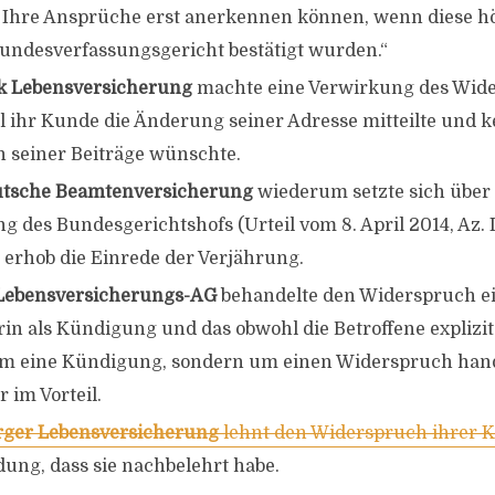
) Ihre Ansprüche erst anerkennen können, wenn diese hö
undesverfassungsgericht bestätigt wurden.“
k Lebensversicherung
machte eine Verwirkung des Wid
il ihr Kunde die Änderung seiner Adresse mitteilte und k
seiner Beiträge wünschte.
tsche Beamtenversicherung
wiederum setzte sich über 
 des Bundesgerichtshofs (Urteil vom 8. April 2014, Az. I
erhob die Einrede der Verjährung.
 Lebensversicherungs-AG
behandelte den Widerspruch e
in als Kündigung und das obwohl die Betroffene explizit 
um eine Kündigung, sondern um einen Widerspruch hand
r im Vorteil.
ger Lebensversicherung
lehnt den Widerspruch ihrer 
ung, dass sie nachbelehrt habe.