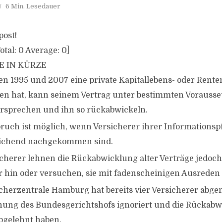
6 Min. Lesedauer
post!
otal:
0
Average:
0
]
E IN KÜRZE
n 1995 und 2007 eine private Kapitallebens- oder Rent
en hat, kann seinem Vertrag unter bestimmten Vorauss
rsprechen und ihn so rückabwickeln.
ruch ist möglich, wenn Versicherer ihrer Informationspf
ichend nachgekommen sind.
icherer lehnen die Rückabwicklung alter Verträge jedoch 
 hin oder versuchen, sie mit fadenscheinigen Ausrede
cherzentrale Hamburg hat bereits vier Versicherer abgem
ung des Bundesgerichtshofs ignoriert und die Rückabw
bgelehnt haben.