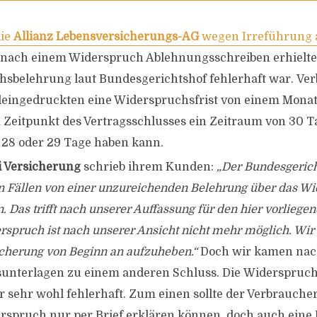
die
Allianz Lebensversicherungs-AG
wegen Irreführung
 nach einem Widerspruch Ablehnungsschreiben erhielte
sbelehrung laut Bundesgerichtshof fehlerhaft war. Ve
eingedruckten eine Widerspruchsfrist von einem Monat
Zeitpunkt des Vertragsschlusses ein Zeitraum von 30 T
28 oder 29 Tage haben kann.
i Versicherung
schrieb ihrem Kunden:
„Der Bundesgerich
n Fällen von einer unzureichenden Belehrung über das W
 Das trifft nach unserer Auffassung für den hier vorliegen
rspruch ist nach unserer Ansicht nicht mehr möglich. Wir
sicherung von Beginn an aufzuheben.“
Doch wir kamen nac
sunterlagen zu einem anderen Schluss. Die Widerspruc
r sehr wohl fehlerhaft. Zum einen sollte der Verbrauche
rspruch nur per Brief erklären können, doch auch eine E