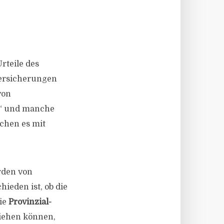
rteile des
versicherungen
von
g“ und manche
chen es mit
rden von
hieden ist, ob die
ie
Provinzial-
ziehen können,