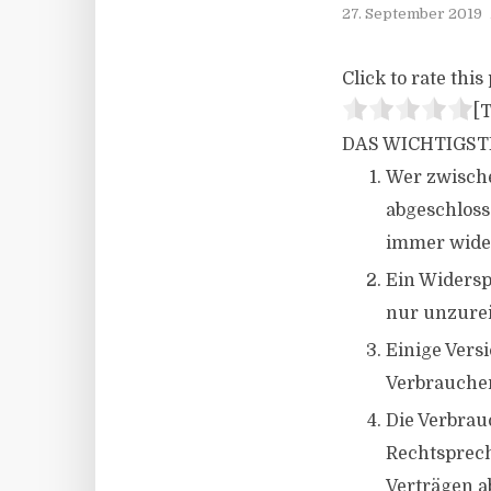
27. September 2019
Click to rate this 
[T
DAS WICHTIGST
Wer zwische
abgeschloss
immer wide
Ein Widersp
nur unzure
Einige Vers
Verbraucher
Die Verbrau
Rechtsprech
Verträgen a