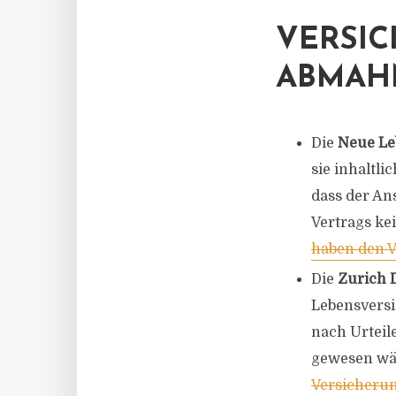
VERSIC
ABMAH
Die
Neue Le
sie inhaltli
dass der An
Vertrags ke
haben den V
Die
Zurich 
Lebensversi
nach Urteil
gewesen wä
Versicherun