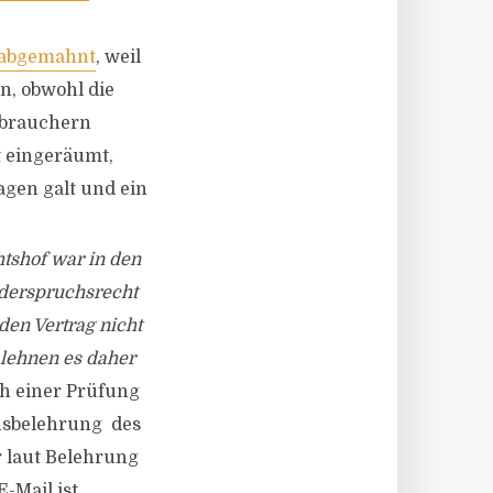
 abgemahnt
, weil
n, obwohl die
rbrauchern
 eingeräumt,
agen galt und ein
tshof war in den
iderspruchsrecht
den Vertrag nicht
 lehnen es daher
h einer Prüfung
hsbelehrung des
r laut Belehrung
-Mail ist