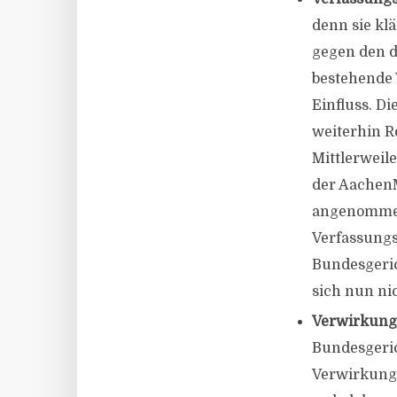
denn sie kl
gegen den d
bestehende 
Einfluss. D
weiterhin R
Mittlerweil
der Aachen
angenommen 
Verfassungs
Bundesgeric
sich nun ni
Verwirkung
Bundesgerich
Verwirkung