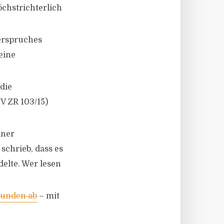
chstrichterlich
erspruches
eine
die
V ZR 103/15)
iner
schrieb, dass es
elte. Wer lesen
Kunden ab
– mit