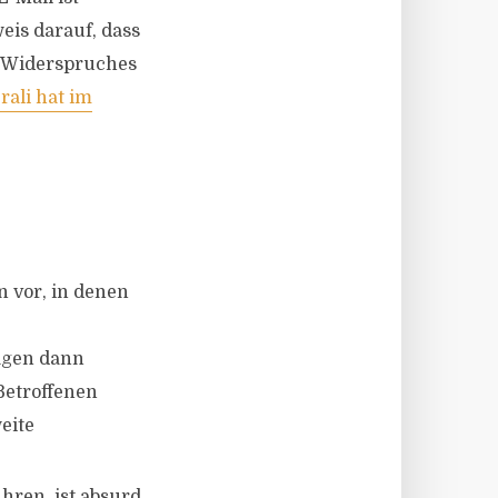
eis darauf, dass
s Widerspruches
rali hat im
 vor, in denen
agen dann
Betroffenen
eite
hren, ist absurd,