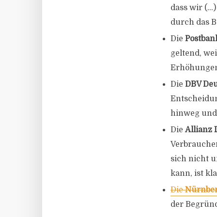
dass wir (…
durch das B
Die
Postban
geltend, we
Erhöhungen 
Die
DBV Deu
Entscheidung
hinweg und 
Die
Allianz
Verbraucher
sich nicht 
kann, ist kla
Die
Nürnber
der Begründ