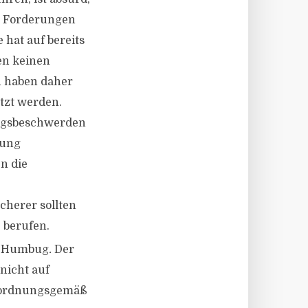
ls Forderungen
hat auf bereits
en keinen
h haben daher
tzt werden.
ungsbeschwerden
dung
n die
cherer sollten
 berufen.
t Humbug
.
Der
 nicht auf
n ordnungsgemäß