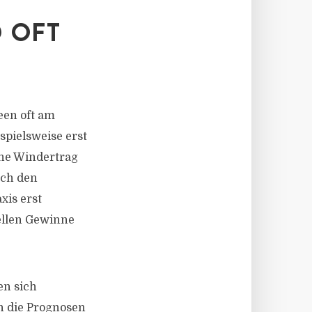
 OFT
deen oft am
spielsweise erst
ene Windertrag
rch den
xis erst
ellen Gewinne
en sich
en die Prognosen