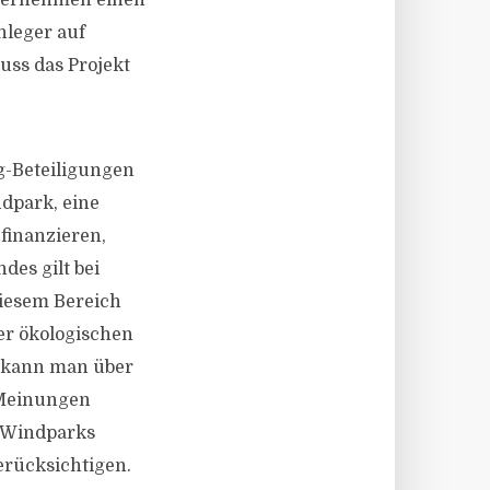
Unternehmen einen
nleger auf
uss das Projekt
g-Beteiligungen
ndpark, eine
finanzieren,
des gilt bei
 diesem Bereich
der ökologischen
n kann man über
 Meinungen
e-Windparks
erücksichtigen.