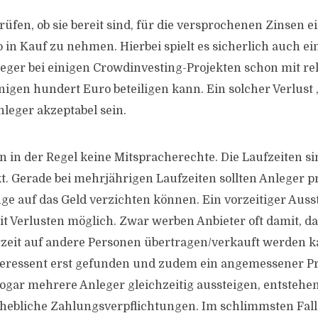
rüfen, ob sie bereit sind, für die versprochenen Zinsen e
o in Kauf zu nehmen. Hierbei spielt es sicherlich auch ein
leger bei einigen Crowdinvesting-Projekten schon mit rel
igen hundert Euro beteiligen kann. Ein solcher Verlust 
nleger akzeptabel sein.
n in der Regel keine Mitspracherechte. Die Laufzeiten 
t. Gerade bei mehrjährigen Laufzeiten sollten Anleger pr
nge auf das Geld verzichten können. Ein vorzeitiger Ausst
it Verlusten möglich. Zwar werben Anbieter oft damit, da
rzeit auf andere Personen übertragen/verkauft werden k
teressent erst gefunden und zudem ein angemessener Pr
ogar mehrere Anleger gleichzeitig aussteigen, entsteh
bliche Zahlungsverpflichtungen. Im schlimmsten Fall s