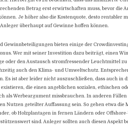
ch. Hierbei gilt es zu bedenken, dass das finanzierte 
rechenden Betrag erst erwirtschaften muss, bevor die A
önnen. Je höher also die Kostenquote, desto rentabler m
e Anleger überhaupt auf Gewinne hoffen können.
d Gewinnbeteiligungen bieten einige der Crowdinvestin
onus. Wer mit seiner Investition dazu beiträgt, einen Wi
ge oder den Austausch stromfressender Leuchtmittel zu 
chzeitig auch den Klima- und Umweltschutz. Entsprechen
n. Es ist aber leider nicht auszuschließen, dass auch in
existieren, die einen angeblichen sozialen, ethischen o
ich als Werbeargument missbrauchen. In anderen Fälle
n Nutzen geteilter Auffassung sein. So gehen etwa die
der, ob Holzplantagen in fernen Ländern oder Offshor
rstützenswert sind. Anleger sollten auch diesen Aspekt b