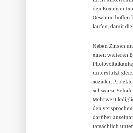
nicht ungewöhnli
den Kosten entsp
Gewinne hoffen k
laufen, damit di
Neben Zinsen un
einen weiteren B
Photovoltaikanla
unterstützt glei
sozialen Projekte
schwarze Schafe 
Mehrwert ledigl
den versprochene
darüber auseinan
tatsächlich unte