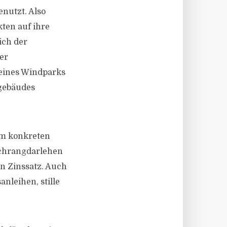
nutzt. Also
ten auf ihre
ich der
er
eines Windparks
kgebäudes
vom konkreten
achrangdarlehen
n Zinssatz. Auch
leihen, stille