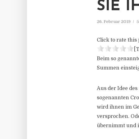
SIE 
26. Februar 2019
5
Click to rate this 
[T
Beim so genannt
Summen einsteige
Aus der Idee des
sogenannten Crow
wird ihnen im Ge
versprochen. Ode
übernimmt und ih