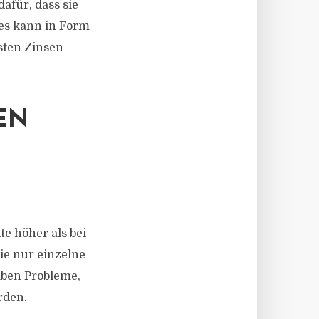
afür, dass sie
ies kann in Form
sten Zinsen
EN
e höher als bei
ie nur einzelne
aben Probleme,
rden.