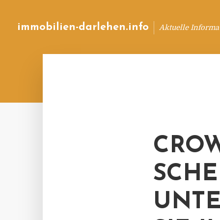
immobilien-darlehen.info
Aktuelle Informa
CROW
SCHE
UNT