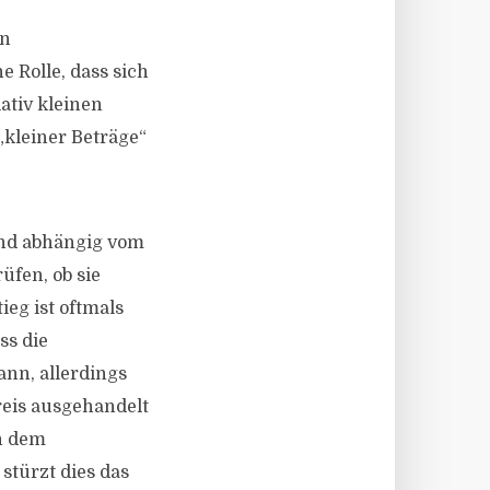
in
e Rolle, dass sich
ativ kleinen
„kleiner Beträge“
sind abhängig vom
üfen, ob sie
ieg ist oftmals
ss die
ann, allerdings
eis ausgehandelt
en dem
türzt dies das