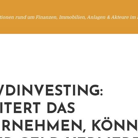
tionen rund um Finanzen, Immobilien, Anlagen & Akteure im 
DINVESTING:
ITERT DAS
ERNEHMEN, KÖN