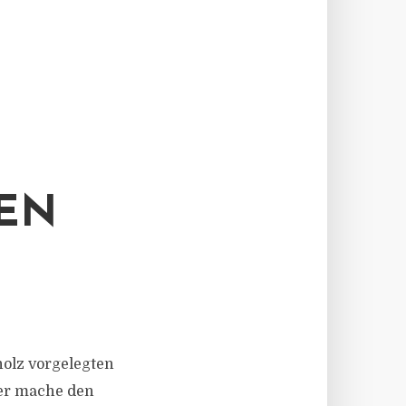
EN
holz vorgelegten
uer mache den