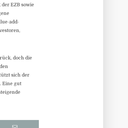
k der EZB sowie
egene
lue-add-
vestoren,
rück, doch die
 den
ützt sich der
 Eine gut
steigende