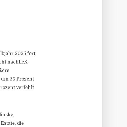
bjahr 2025 fort,
ht nachließ.
ößere
s um 36 Prozent
rozent verfehlt
insky,
Estate, die