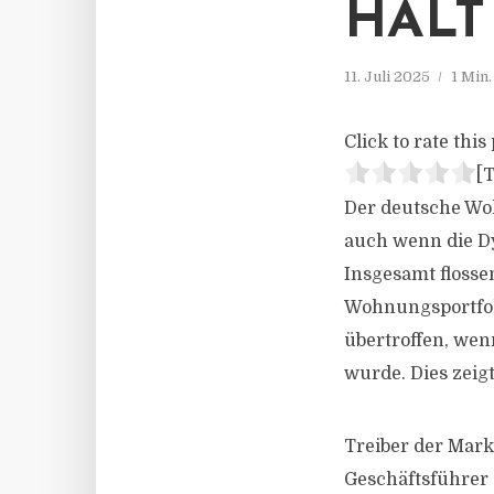
HÄLT
11. Juli 2025
1 Min
Click to rate this 
[T
Der deutsche Woh
auch wenn die Dy
Insgesamt flosse
Wohnungsportfoli
übertroffen, wen
wurde. Dies zeigt
Treiber der Mark
Geschäftsführer 