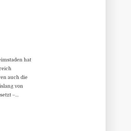
Heimstaden hat
reich
ren auch die
islang von
tzt –...