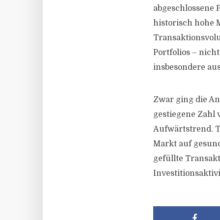
abgeschlossene P
historisch hohe M
Transaktionsvol
Portfolios – nic
insbesondere au
Zwar ging die An
gestiegene Zahl 
Aufwärtstrend. T
Markt auf gesund
gefüllte Transakt
Investitionsaktiv