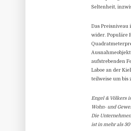
Seltenheit, inzwi
Das Preisniveau
wider. Populäre 
Quadratmeterprei
Ausnahmeobjekte 
aufstrebenden F
Laboe an der Kie
teilweise um bis 
Engel & Völkers i
Wohn- und Gewer
Die Unternehmens
ist in mehr als 3