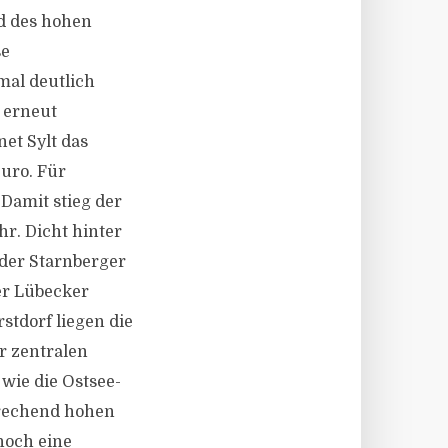
d des hohen
se
mal deutlich
 erneut
et Sylt das
Euro. Für
 Damit stieg der
r. Dicht hinter
 der Starnberger
er Lübecker
stdorf liegen die
r zentralen
wie die Ostsee-
prechend hohen
noch eine