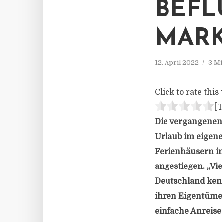
BEFL
MAR
12. April 2022
3 Mi
Click to rate this 
[T
Die vergangenen
Urlaub im eigene
Ferienhäusern in
angestiegen. „Vie
Deutschland kenn
ihren Eigentümern
einfache Anreise.