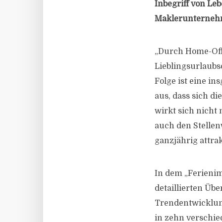
Inbegriff von Le
Maklerunternehm
„Durch Home-Offi
Lieblingsurlaubs
Folge ist eine in
aus, dass sich d
wirkt sich nicht 
auch den Stellen
ganzjährig attra
In dem „Ferienim
detaillierten Üb
Trendentwicklun
in zehn verschie