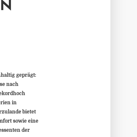
EN
altig geprägt:
sse nach
Rekordhoch
rien in
rzulande bietet
mfort sowie eine
ressenten der