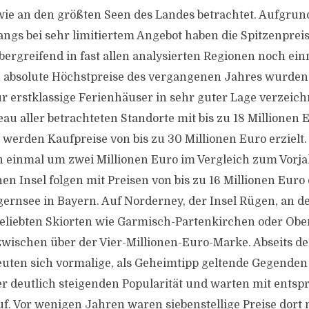
ie an den größten Seen des Landes betrachtet. Aufgrun
gs bei sehr limitiertem Angebot haben die Spitzenprei
rgreifend in fast allen analysierten Regionen noch ein
 absolute Höchstpreise des vergangenen Jahres wurden
r erstklassige Ferienhäuser in sehr guter Lage verzeichn
au aller betrachteten Standorte mit bis zu 18 Millionen 
 werden Kaufpreise von bis zu 30 Millionen Euro erzielt.
 einmal um zwei Millionen Euro im Vergleich zum Vorjah
en Insel folgen mit Preisen von bis zu 16 Millionen Euro
gernsee in Bayern. Auf Norderney, der Insel Rügen, an d
eliebten Skiorten wie Garmisch-Partenkirchen oder Ober
zwischen über der Vier-Millionen-Euro-Marke. Abseits de
euten sich vormalige, als Geheimtipp geltende Gegenden 
er deutlich steigenden Popularität und warten mit ents
f. Vor wenigen Jahren waren siebenstellige Preise dort 