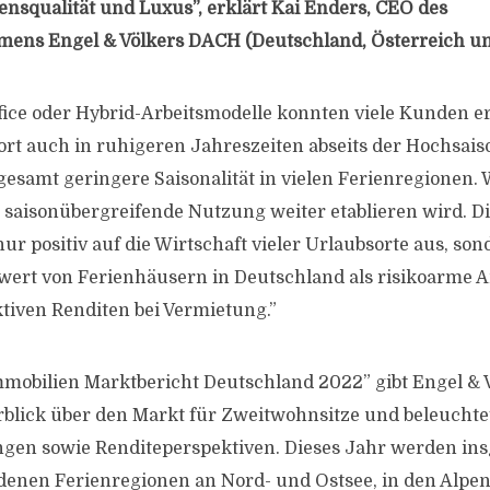
bensqualität und Luxus”, erklärt Kai Enders, CEO des
ens Engel & Völkers DACH (Deutschland, Österreich un
ce oder Hybrid-Arbeitsmodelle konnten viele Kunden e
ort auch in ruhigeren Jahreszeiten abseits der Hochsaiso
sgesamt geringere Saisonalität in vielen Ferienregionen.
ie saisonübergreifende Nutzung weiter etablieren wird. 
nur positiv auf die Wirtschaft vieler Urlaubsorte aus, son
wert von Ferienhäusern in Deutschland als risikoarme A
ktiven Renditen bei Vermietung.”
mobilien Marktbericht Deutschland 2022” gibt Engel & 
erblick über den Markt für Zweitwohnsitze und beleuchte
gen sowie Renditeperspektiven. Dieses Jahr werden ins
denen Ferienregionen an Nord- und Ostsee, in den Alpen