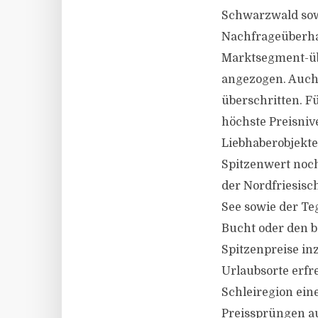
Schwarzwald sow
Nachfrageüberhan
Marktsegment-übe
angezogen. Auch
überschritten. Fü
höchste Preisnive
Liebhaberobjekte
Spitzenwert noch
der Nordfriesisch
See sowie der Te
Bucht oder den b
Spitzenpreise in
Urlaubsorte erfr
Schleiregion ein
Preissprüngen au