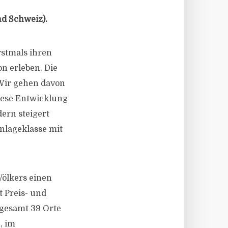
d Schweiz).
rstmals ihren
n erleben. Die
 Wir gehen davon
Diese Entwicklung
dern steigert
nlageklasse mit
Völkers einen
t Preis- und
gesamt 39 Orte
, im