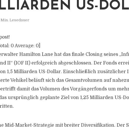
ILLIARDEN US-DOL
 Min. Lesedauer
post!
otal:
0
Average:
0
]
walter Hamilton Lane hat das finale Closing seines „Inf
d II“ (IOF II) erfolgreich abgeschlossen. Der Fonds erre
n 1,5 Milliarden US-Dollar. Einschließlich zusätzlicher I
rierte Vehikel beläuft sich das Gesamtvolumen auf nahezu
ertrifft damit das Volumen des Vorgängerfonds um mehr
das ursprünglich geplante Ziel von 1,25 Milliarden US-D
itten.
ine Mid-Market-Strategie mit breiter Diversifikation. De