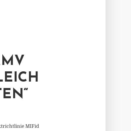
RMV
LEICH
TEN“
richtlinie MIFid