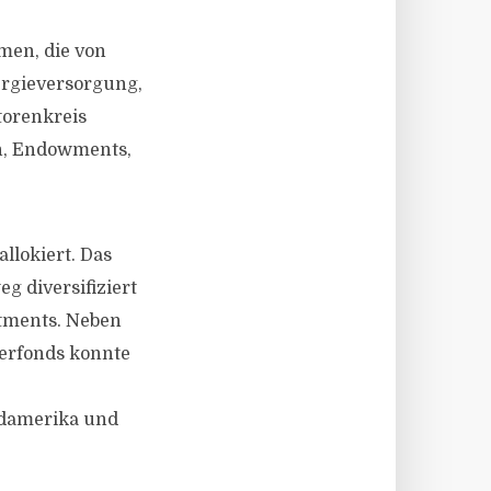
men, die von
ergieversorgung,
torenkreis
en, Endowments,
llokiert. Das
g diversifiziert
tments. Neben
erfonds konnte
rdamerika und