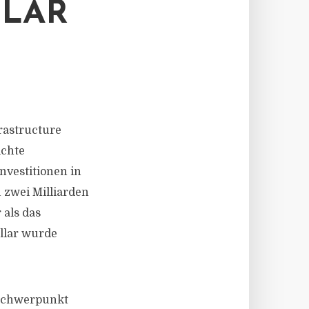
LAR
rastructure
ichte
nvestitionen in
 zwei Milliarden
 als das
ollar wurde
r Schwerpunkt