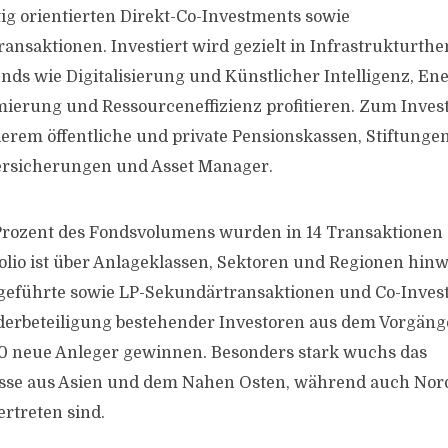
stig orientierten Direkt-Co-Investments sowie
nsaktionen. Investiert wird gezielt in Infrastrukturthe
nds wie Digitalisierung und Künstlicher Intelligenz, En
mierung und Ressourceneffizienz profitieren. Zum Inves
erem öffentliche und private Pensionskassen, Stiftung
Versicherungen und Asset Manager.
Prozent des Fondsvolumens wurden in 14 Transaktionen a
olio ist über Anlageklassen, Sektoren und Regionen hinwe
geführte sowie LP-Sekundärtransaktionen und Co-Inves
derbeteiligung bestehender Investoren aus dem Vorgäng
30 neue Anleger gewinnen. Besonders stark wuchs das
esse aus Asien und dem Nahen Osten, während auch No
ertreten sind.