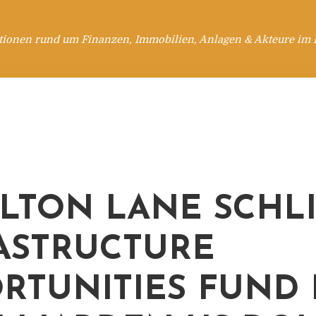
tionen rund um Finanzen, Immobilien, Anlagen & Akteure im 
LTON LANE SCHLIE
STRUCTURE O
TUNITIES FUND II 