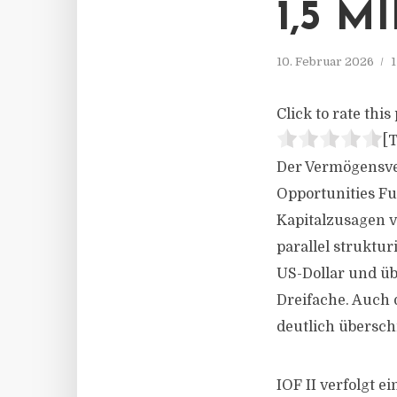
,5 M
10. Februar 2026
1
Click to rate this 
[T
Der Vermögensver
Opportunities Fun
Kapitalzusagen vo
parallel struktu
US-Dollar und üb
Dreifache. Auch 
deutlich überschr
IOF II verfolgt e