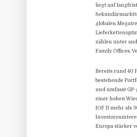
liegt auf langfri
Sekundärmarkttra
globalen Megatre
Lieferkettenopti
zählen unter and
Family Offices, 
Bereits rund 40 
bestehende Portf
und umfasst GP-
einer hohen Wie
IOF II mehr als 
Investoreninter
Europa stärker v