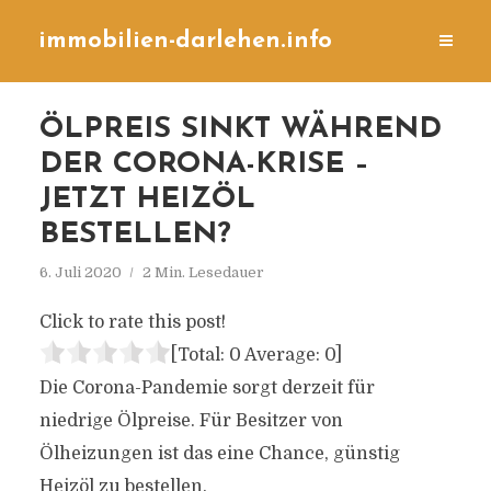
immobilien-darlehen.info
ÖLPREIS SINKT WÄHREND
DER CORONA-KRISE –
JETZT HEIZÖL
BESTELLEN?
6. Juli 2020
2 Min. Lesedauer
Click to rate this post!
[Total:
0
Average:
0
]
Die Corona-Pandemie sorgt derzeit für
niedrige Ölpreise. Für Besitzer von
Ölheizungen ist das eine Chance, günstig
Heizöl zu bestellen.