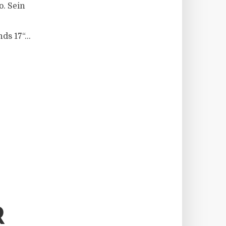
o. Sein
s 17“...
R