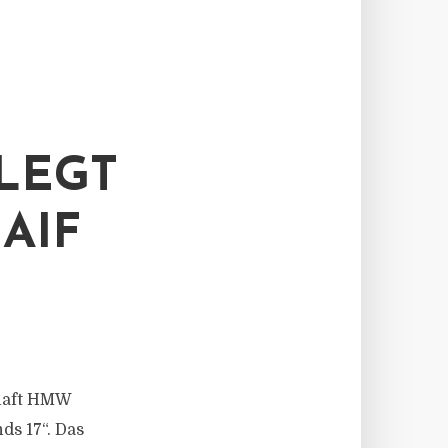
LEGT
AIF
chaft HMW
ds 17“. Das