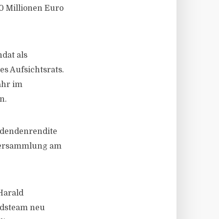
00 Millionen Euro
dat als
es Aufsichtsrats.
ahr im
n.
ividendenrendite
tversammlung am
Harald
ndsteam neu