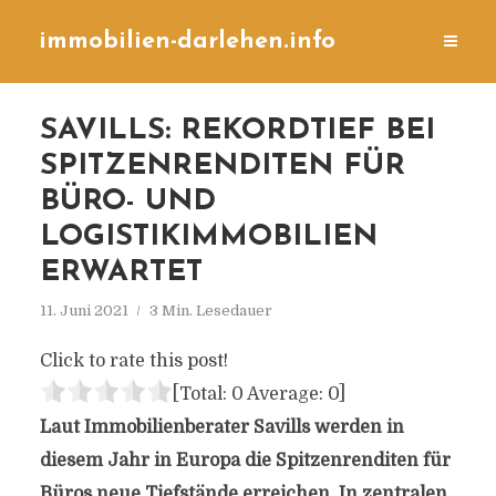
immobilien-darlehen.info
SAVILLS: REKORDTIEF BEI
SPITZENRENDITEN FÜR
BÜRO- UND
LOGISTIKIMMOBILIEN
ERWARTET
11. Juni 2021
3 Min. Lesedauer
Click to rate this post!
[Total:
0
Average:
0
]
Laut Immobilienberater Savills werden in
diesem Jahr in Europa die Spitzenrenditen für
Büros neue Tiefstände erreichen. In zentralen