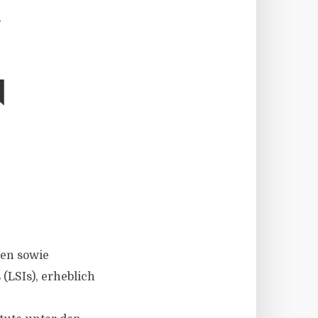
A
B
ken sowie
(LSIs), erheblich