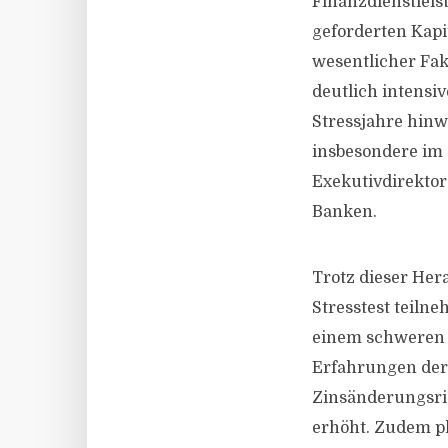
Finanzdienstleist
geforderten Kapit
wesentlicher Fak
deutlich intensi
Stressjahre hinw
insbesondere im 
Exekutivdirektor
Banken.
Trotz dieser Her
Stresstest teiln
einem schweren w
Erfahrungen der 
Zinsänderungsris
erhöht. Zudem pl