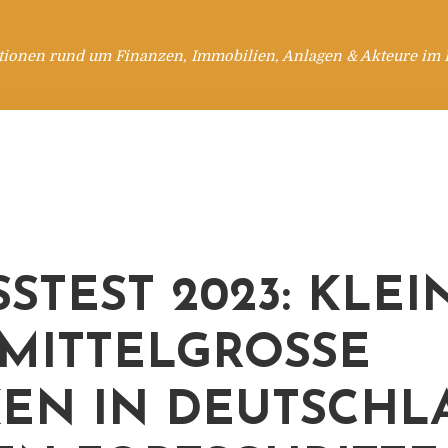
tionen rund um Finanzen, Immobilien, Anlagen & Akteure im 
SSTEST 2023: KLEI
MITTELGROSSE B
N IN DEUTSCHLA