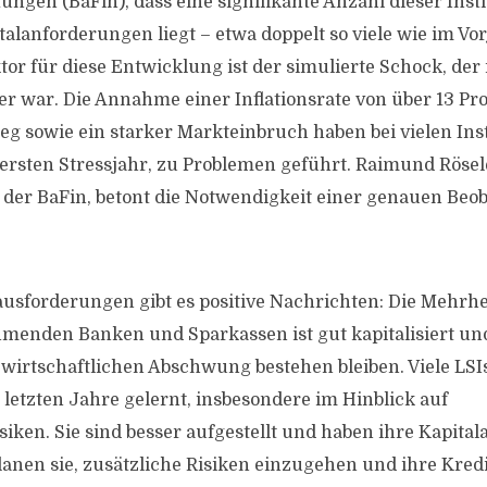
ungen (BaFin), dass eine signifikante Anzahl dieser Inst
alanforderungen liegt – etwa doppelt so viele wie im Vor
tor für diese Entwicklung ist der simulierte Schock, der
ver war. Die Annahme einer Inflationsrate von über 13 Pr
eg sowie ein starker Markteinbruch haben bei vielen Inst
ersten Stressjahr, zu Problemen geführt. Raimund Rösel
 der BaFin, betont die Notwendigkeit einer genauen Beo
ausforderungen gibt es positive Nachrichten: Die Mehrhe
ehmenden Banken und Sparkassen ist gut kapitalisiert un
irtschaftlichen Abschwung bestehen bleiben. Viele LSI
letzten Jahre gelernt, insbesondere im Hinblick auf
iken. Sie sind besser aufgestellt und haben ihre Kapital
anen sie, zusätzliche Risiken einzugehen und ihre Kred