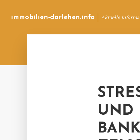
immobilien-darlehen.info
Aktuelle Informa
STRE
UND 
ANKE