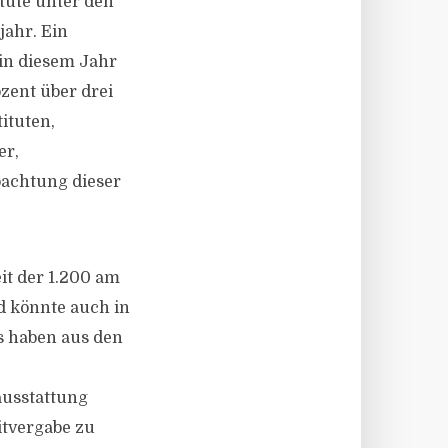
itute unter den
jahr. Ein
 in diesem Jahr
ozent über drei
ituten,
er,
bachtung dieser
it der 1.200 am
d könnte auch in
s haben aus den
ausstattung
itvergabe zu