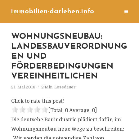
immobilien-darlehen.info
WOHNUNGSNEUBAU:
LANDESBAUVERORDNUNG
EN UND
FÖRDERBEDINGUNGEN
VEREINHEITLICHEN
21. Mai 2018
2 Min. Lesedauer
Click to rate this post!
[Total:
0
Average:
0
]
Die deutsche Bauindustrie plädiert dafür, im
Wohnungsneubau neue Wege zu beschreiten:
„Wir werden die notwendige Zahl von