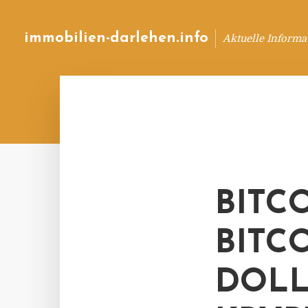
immobilien-darlehen.info
Aktuelle Informa
BITC
BITC
DOLL