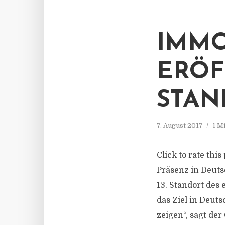
IMMO
ERÖF
STAN
7. August 2017
1 M
Click to rate thi
Präsenz in Deuts
13. Standort des
das Ziel in Deut
zeigen“, sagt der