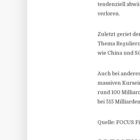
tendenziell abwä
verloren.
Zuletzt geriet d
Thema Regulierun
wie China und Süd
Auch bei andere
massiven Kursei
rund 100 Milliar
bei 515 Milliarde
Quelle: FOCUS F