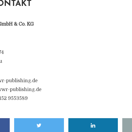
ONTAKT
GmbH & Co. KG
74
u
r-publishing.de
wr-publishing.de
6152 9553589