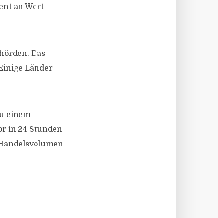
zent an Wert
ehörden. Das
 Einige Länder
zu einem
r in 24 Stunden
s Handelsvolumen
.