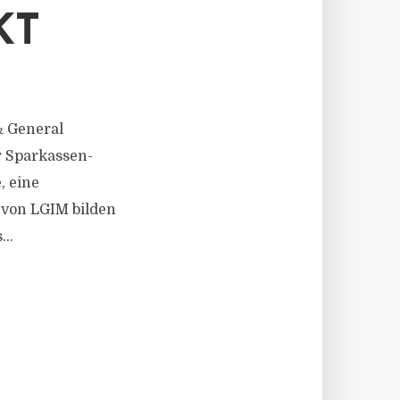
KT
& General
r Sparkassen-
, eine
 von LGIM bilden
..