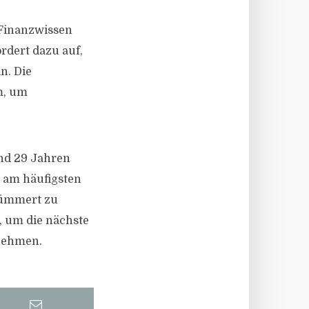
 Finanzwissen
rdert dazu auf,
n. Die
m, um
und 29 Jahren
h am häufigsten
kümmert zu
, um die nächste
 nehmen.