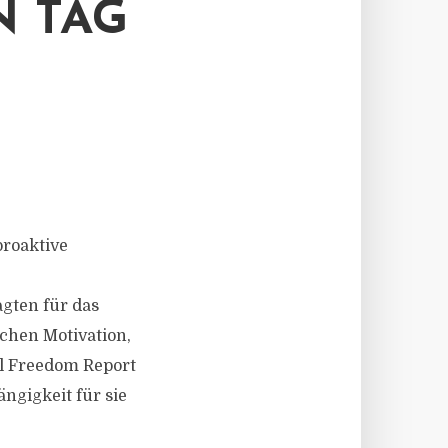
 TAG
proaktive
gten für das
schen Motivation,
al Freedom Report
ngigkeit für sie