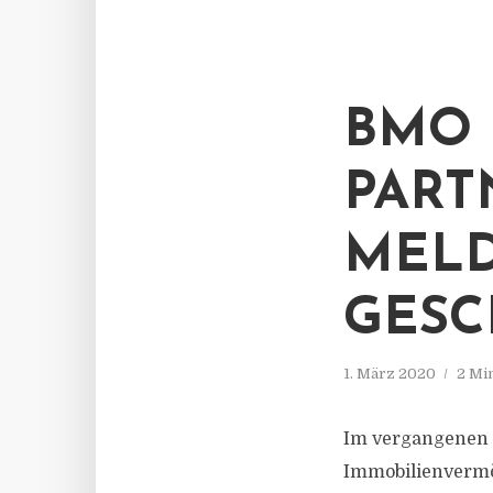
BMO 
PART
MELD
GESC
1. März 2020
2 Mi
Im vergangenen 
Immobilienvermö