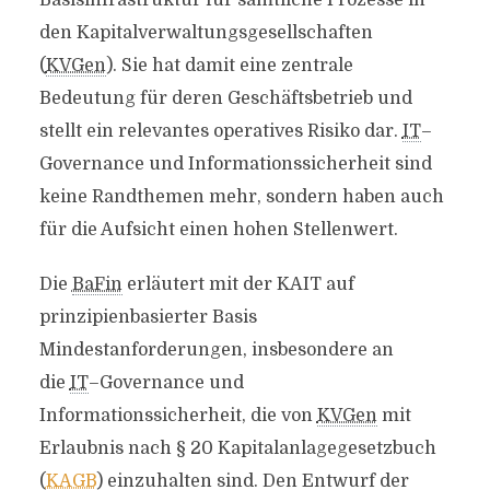
Basisinfrastruktur für sämtliche Prozesse in
den Kapitalverwaltungsgesellschaften
(
KVGen
). Sie hat damit eine zentrale
Bedeutung für deren Geschäftsbetrieb und
stellt ein relevantes operatives Risiko dar.
IT
–
Governance
und Informationssicherheit sind
keine Randthemen mehr, sondern haben auch
für die Aufsicht einen hohen Stellenwert.
Die
BaFin
erläutert mit der KAIT auf
prinzipienbasierter Basis
Mindestanforderungen, insbesondere an
die
IT
–
Governance
und
Informationssicherheit, die von
KVGen
mit
Erlaubnis nach § 20 Kapitalanlagegesetzbuch
(
KAGB
) einzuhalten sind. Den Entwurf der