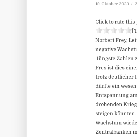
19. Oktober 2023
2
Click to rate this 
[T
Norbert Frey, Le
negative Wachstu
Jüngste Zahlen z
Frey ist dies ei
trotz deutlicher
dürfte ein wesen
Entspannung am Ö
drohenden Kriege
steigen könnten.
Wachstum wieder
Zentralbanken mi