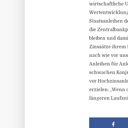
wirtschaftliche U
Wertentwicklung 
Staatsanleihen d
die Zentralbankpo
bleiben und dami
Zinssätze ihrem H
nach wie vor uns
Anleihen für Anle
schwachen Konju
vor Hochzinsanlei
erzielen: „Wenn 
längeren Laufzeit