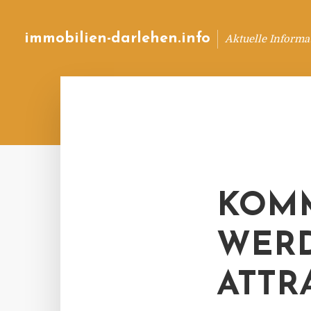
immobilien-darlehen.info
Aktuelle Informa
KOMM
WER
ATTR