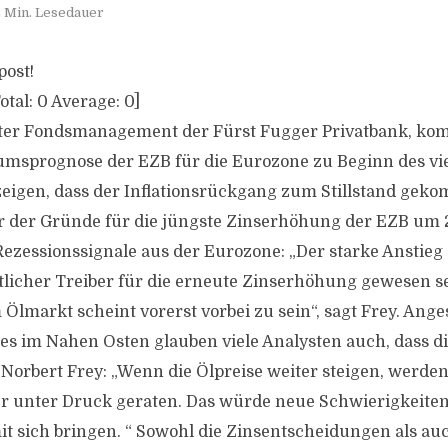
 Min. Lesedauer
post!
otal:
0
Average:
0
]
iter Fondsmanagement der Fürst Fugger Privatbank, kom
msprognose der EZB für die Eurozone zu Beginn des vie
eigen, dass der Inflationsrückgang zum Stillstand geko
ner der Gründe für die jüngste Zinserhöhung der EZB um
 Rezessionssignale aus der Eurozone: „Der starke Anstieg
tlicher Treiber für die erneute Zinserhöhung gewesen se
lmarkt scheint vorerst vorbei zu sein“, sagt Frey. Ange
s im Nahen Osten glauben viele Analysten auch, dass di
 Norbert Frey: „Wenn die Ölpreise weiter steigen, werden
 unter Druck geraten. Das würde neue Schwierigkeiten 
t sich bringen. “ Sowohl die Zinsentscheidungen als au