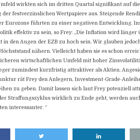
mfeld wirkten sich im dritten Quartal signifikant auf die
der festverzinslichen Wertpapiere aus. Steigende Rendi
er Eurozone führten zu einer negativen Entwicklung. I
litik effektiv zu sein, so Frey: „Die Inflation wird länger
t in den Augen der EZB zu hoch sein. Wir glauben jedoch,
öchststand nähern. Vielleicht haben sie es schon erreich
icheren wirtschaftlichen Umfeld mit hoher Zinsvolatilit
ger zumindest kurzfristig attraktiver als Aktien. Angesi
nktur rät Frey den Anlegern, Investment-Grade-Anleih
hen zu geben. Damit lassen sich laut Frey potenziell att
der Straffungszyklus wirklich zu Ende geht, werden auc
en interessanter. “