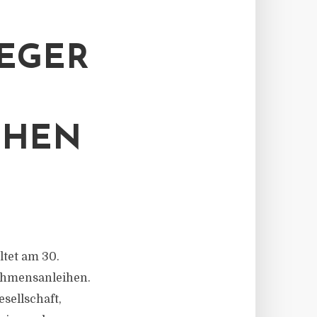
EGER
IHEN
ltet am 30.
ehmensanleihen.
esellschaft,