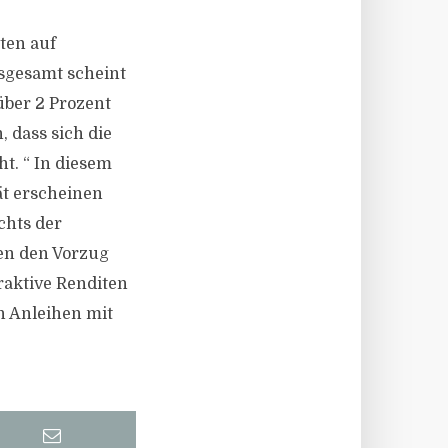
ten auf
nsgesamt scheint
 über 2 Prozent
 dass sich die
t. “ In diesem
ät erscheinen
chts der
en den Vorzug
raktive Renditen
h Anleihen mit