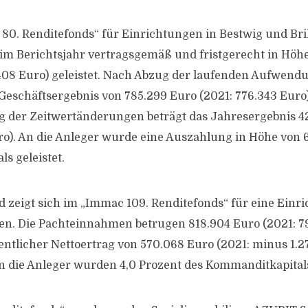
0. Renditefonds“ für Einrichtungen in Bestwig und Bri
m Berichtsjahr vertragsgemäß und fristgerecht in Höhe
408 Euro) geleistet. Nach Abzug der laufenden Aufwendu
 Geschäftsergebnis von 785.299 Euro (2021: 776.343 Euro
g der Zeitwertänderungen beträgt das Jahresergebnis 4
uro). An die Anleger wurde eine Auszahlung in Höhe von 6
s geleistet.
ld zeigt sich im „Immac 109. Renditefonds“ für eine Einr
en. Die Pachteinnahmen betrugen 818.904 Euro (2021: 7
entlicher Nettoertrag von 570.068 Euro (2021: minus 1.2
An die Anleger wurden 4,0 Prozent des Kommanditkapital