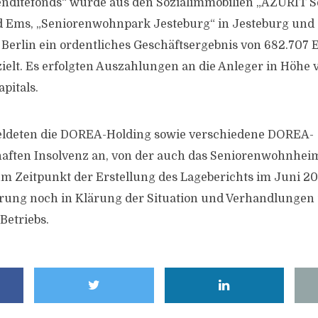
enditefonds“ wurde aus den Sozialimmobilien „AZURIT 
d Ems, „Seniorenwohnpark Jesteburg“ in Jesteburg und
 Berlin ein ordentliches Geschäftsergebnis von 682.707 
zielt. Es erfolgten Auszahlungen an die Anleger in Höhe 
pitals.
eldeten die DOREA-Holding sowie verschiedene DOREA-
haften Insolvenz an, von der auch das Seniorenwohnhei
um Zeitpunkt der Erstellung des Lageberichts im Juni 20
rung noch in Klärung der Situation und Verhandlungen 
Betriebs.