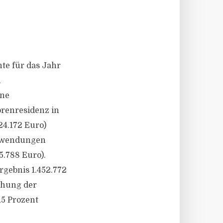
te für das Jahr
n
ine
orenresidenz in
4.172 Euro)
ufwendungen
5.788 Euro).
gebnis 1.452.772
öhung der
,5 Prozent