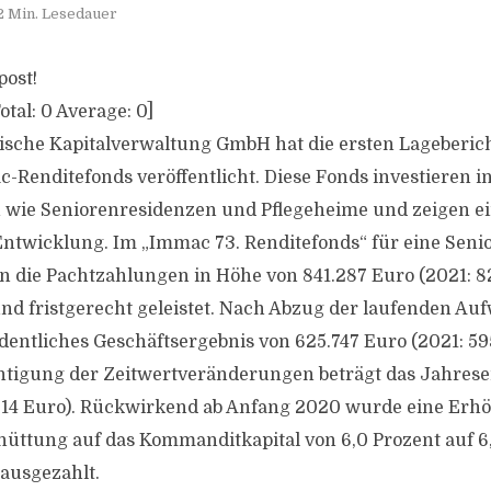
2 Min. Lesedauer
post!
otal:
0
Average:
0
]
sche Kapitalverwaltung GmbH hat die ersten Lageberich
-Renditefonds veröffentlicht. Diese Fonds investieren i
 wie Seniorenresidenzen und Pflegeheime und zeigen e
Entwicklung. Im „Immac 73. Renditefonds“ für eine Seni
die Pachtzahlungen in Höhe von 841.287 Euro (2021: 82
nd fristgerecht geleistet. Nach Abzug der laufenden A
rdentliches Geschäftsergebnis von 625.747 Euro (2021: 59
tigung der Zeitwertveränderungen beträgt das Jahreser
.814 Euro). Rückwirkend ab Anfang 2020 wurde eine Erh
üttung auf das Kommanditkapital von 6,0 Prozent auf 6
ausgezahlt.