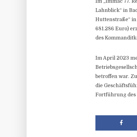
Im „Immac 77. R
Lahnblick“ in Ba
Huttenstraße“ in
681.286 Euro) er
des Kommanditka
Im April 2023 m
Betriebsgesellsc
betroffen war. Z
die Geschäftsfüh
Fortführung des 