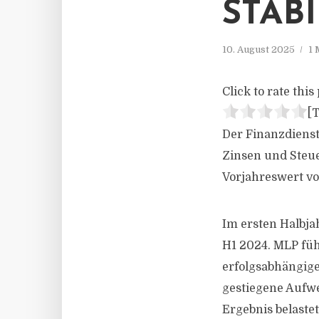
STABI
10. August 2025
1 
Click to rate this 
[T
Der Finanzdienst
Zinsen und Steue
Vorjahreswert von
Im ersten Halbja
H1 2024. MLP füh
erfolgsabhängig
gestiegene Aufwe
Ergebnis belastet