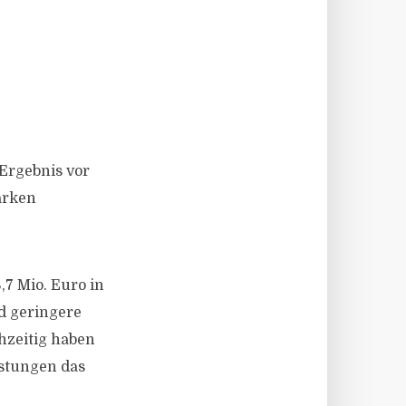
 Ergebnis vor
arken
,7 Mio. Euro in
d geringere
zeitig haben
istungen das