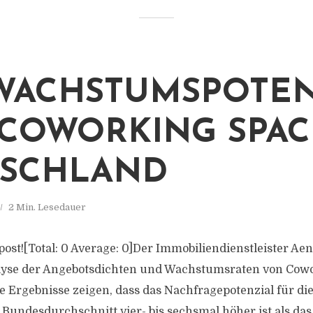
WACHSTUMSPOTEN
COWORKING SPAC
TSCHLAND
2 Min. Lesedauer
s post![Total: 0 Average: 0]Der Immobiliendienstleister Ae
yse der Angebotsdichten und Wachstumsraten von Cow
e Ergebnisse zeigen, dass das Nachfragepotenzial für die
Bundesdurchschnitt vier- bis sechsmal höher ist als das