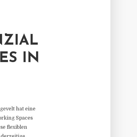
ZIAL
ES IN
ngevelt hat eine
orking Spaces
se flexiblen
 derzeitige