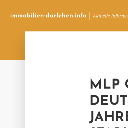
immobilien-darlehen.info
Aktuelle Informa
MLP Q
DEUT
JAHR