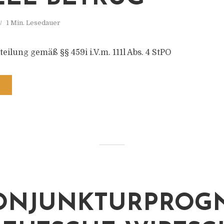
1 Min. Lesedauer
ilung gemäß §§ 459i i.V.m. 111l Abs. 4 StPO
ONJUNKTURPROGN